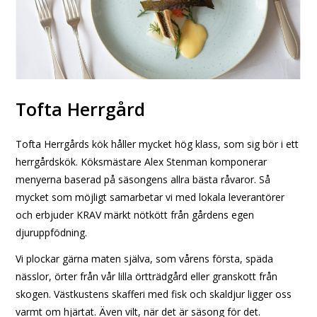
Tofta Herrgård
Tofta Herrgårds kök håller mycket hög klass, som sig bör i ett
herrgårdskök. Köksmästare Alex Stenman komponerar
menyerna baserad på säsongens allra bästa råvaror. Så
mycket som möjligt samarbetar vi med lokala leverantörer
och erbjuder KRAV märkt nötkött från gårdens egen
djuruppfödning.
Vi plockar gärna maten själva, som vårens första, späda
nässlor, örter från vår lilla örtträdgård eller granskott från
skogen. Västkustens skafferi med fisk och skaldjur ligger oss
varmt om hjärtat. Även vilt, när det är säsong för det.