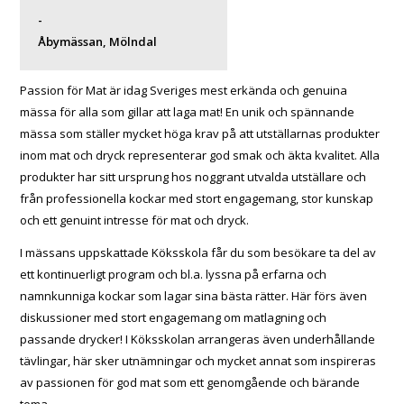
-
Åbymässan, Mölndal
Passion för Mat är idag Sveriges mest erkända och genuina
mässa för alla som gillar att laga mat! En unik och spännande
mässa som ställer mycket höga krav på att utställarnas produkter
inom mat och dryck representerar god smak och äkta kvalitet. Alla
produkter har sitt ursprung hos noggrant utvalda utställare och
från professionella kockar med stort engagemang, stor kunskap
och ett genuint intresse för mat och dryck.
I mässans uppskattade Köksskola får du som besökare ta del av
ett kontinuerligt program och bl.a. lyssna på erfarna och
namnkunniga kockar som lagar sina bästa rätter. Här förs även
diskussioner med stort engagemang om matlagning och
passande drycker! I Köksskolan arrangeras även underhållande
tävlingar, här sker utnämningar och mycket annat som inspireras
av passionen för god mat som ett genomgående och bärande
tema.