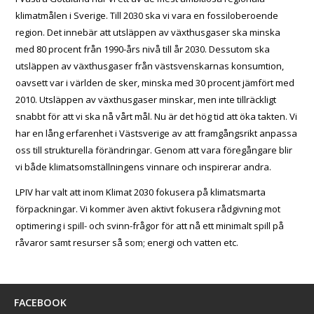
klimatmålen i Sverige. Till 2030 ska vi vara en fossiloberoende
region. Det innebär att utsläppen av växthusgaser ska minska
med 80 procent från 1990-års nivå till år 2030. Dessutom ska
utsläppen av växthusgaser från västsvenskarnas konsumtion,
oavsett var i världen de sker, minska med 30 procent jämfört med
2010. Utsläppen av växthusgaser minskar, men inte tillräckligt
snabbt för att vi ska nå vårt mål. Nu är det hög tid att öka takten. Vi
har en lång erfarenhet i Västsverige av att framgångsrikt anpassa
oss till strukturella förändringar. Genom att vara föregångare blir
vi både klimatsomställningens vinnare och inspirerar andra.
LPIV har valt att inom Klimat 2030 fokusera på klimatsmarta
förpackningar. Vi kommer även aktivt fokusera rådgivning mot
optimering i spill- och svinn-frågor för att nå ett minimalt spill på
råvaror samt resurser så som; energi och vatten etc.
FACEBOOK