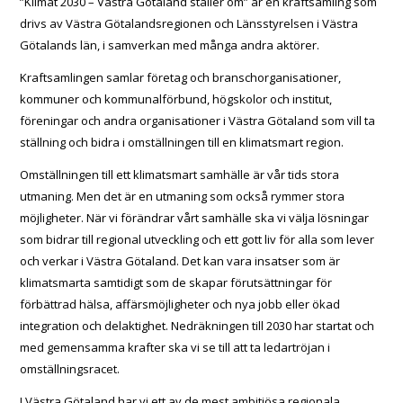
”Klimat 2030 – Västra Götaland ställer om” är en kraftsamling som
drivs av Västra Götalandsregionen och Länsstyrelsen i Västra
Götalands län, i samverkan med många andra aktörer.
Kraftsamlingen samlar företag och branschorganisationer,
kommuner och kommunalförbund, högskolor och institut,
föreningar och andra organisationer i Västra Götaland som vill ta
ställning och bidra i omställningen till en klimatsmart region.
Omställningen till ett klimatsmart samhälle är vår tids stora
utmaning. Men det är en utmaning som också rymmer stora
möjligheter. När vi förändrar vårt samhälle ska vi välja lösningar
som bidrar till regional utveckling och ett gott liv för alla som lever
och verkar i Västra Götaland. Det kan vara insatser som är
klimatsmarta samtidigt som de skapar förutsättningar för
förbättrad hälsa, affärsmöjligheter och nya jobb eller ökad
integration och delaktighet. Nedräkningen till 2030 har startat och
med gemensamma krafter ska vi se till att ta ledartröjan i
omställningsracet.
I Västra Götaland har vi ett av de mest ambitiösa regionala