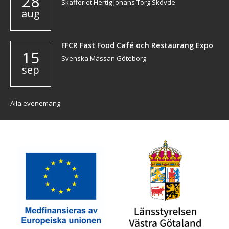
28
Skafferiet Hertig Johans Torg Skövde
aug
FFCR Fast Food Café och Restaurang Expo
15
Svenska Mässan Göteborg
sep
Alla evenemang