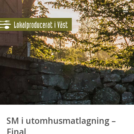
SM i utomhusmatlagning –
Final