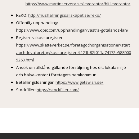
https://www.martinservera.se/leverantor/bli-leverantor
REKO:
http://hushallningssallskapet.se/reko/
Offentlig upphandling:
https://www.opic.com/upphandlingar/vastra-gotalands-lan/
Registrera kassaregister:
https://www.skatteverket.se/foretagochorganisationer/start
aochdrivaforetag/kassaregister.4.121b82f011a74172e588000
5263.html
Ansök om tillstånd gällande försäljning hos ditt lokala miljö
och hälsa-kontor i företagets hemkommun.
Betalningslösningar:
https://www.getswish.se/
Stockfiller:
https://stockfiller.com/