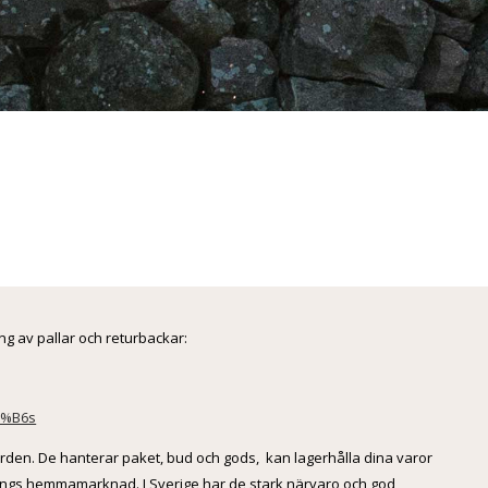
ing av pallar och returbackar:
3%B6s
orden. De hanterar paket, bud och gods, kan lagerhålla dina varor
rings hemmamarknad. I Sverige har de stark närvaro och god