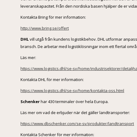
leveranskapacitet. Från den nordiska basen hjälper de er vidare 
Kontakta Bring för mer information:
http://www.bring.se/offert
DHL
vill utgå från kundens logistikbehov. DHL utformar anpass
bransch. De arbetar med logistiklösningar inom ett flertal områ
Läs mer:
https://www.logistics.dhl/se-sv/home/industrisektorer/detaljh
Kontakta DHL för mer information:
https://www.logistics.dhl/se-sv/home/kontakta-oss.html
Schenker
har 430 terminaler över hela Europa.
Läs mer om vad de erbjuder när det gäller landtransporter:
https://www.dbschenker.com/se-sv/produkter/landtransport
Kontakta Schenker för mer information: