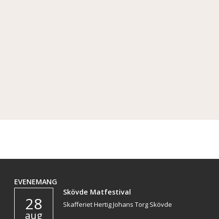
EVENEMANG
Skövde Matfestival
28
Skafferiet Hertig Johans Torg Skövde
aug