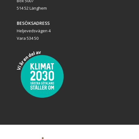
Box 5007
514 52 Länghem
BESÖKSADRESS
Heljevedsvägen 4
Vara 534 50