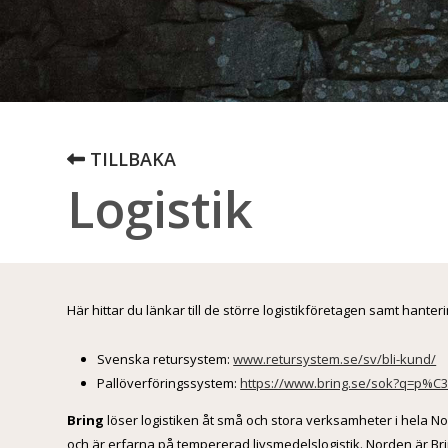
TILLBAKA
Logistik
Här hittar du länkar till de större logistikföretagen samt hanter
Svenska retursystem:
www.retursystem.se/sv/bli-kund/
Pallöverföringssystem:
https://www.bring.se/sok?q=p%C
Bring
löser logistiken åt små och stora verksamheter i hela N
och är erfarna på tempererad livsmedelslogistik. Norden är B