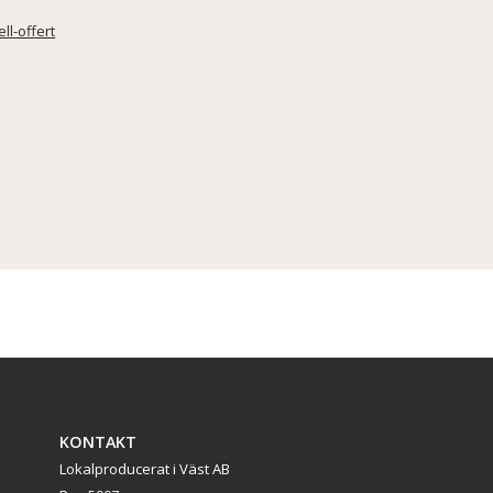
l-offert
KONTAKT
Lokalproducerat i Väst AB