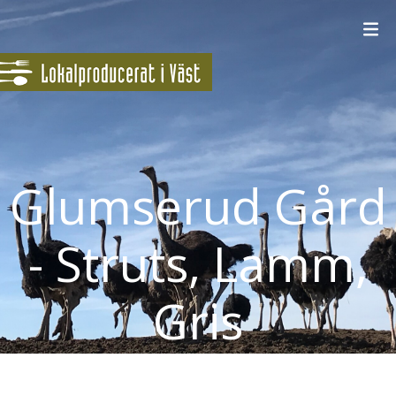
Glumserud Gård
- Struts, Lamm,
Gris