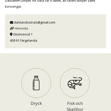
Dalslamm Dorper för våra får o lamm, av rasen dorper samt
korsningar.
dalslandsstruts@gmail.com
Hemsida
Glumserud 1
458 91 Färgelanda
Dryck
Fisk och
Skaldjur