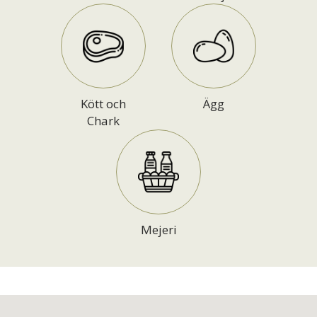
Kött och
Ägg
Chark
Mejeri