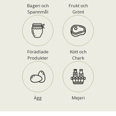
Bageri och
Frukt och
Spannmål
Grönt
Förädlade
Kött och
Produkter
Chark
Ägg
Mejeri