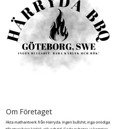
Om Företaget
Äkta mathantverk från Härryda. Ingen bullshit, inga onödiga