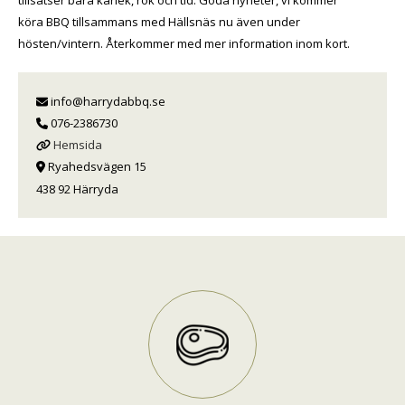
tillsatser bara kärlek, rök och tid. Goda nyheter, vi kommer
köra BBQ tillsammans med Hällsnäs nu även under
hösten/vintern. Återkommer med mer information inom kort.
info@harrydabbq.se
076-2386730
Hemsida
Ryahedsvägen 15
438 92 Härryda