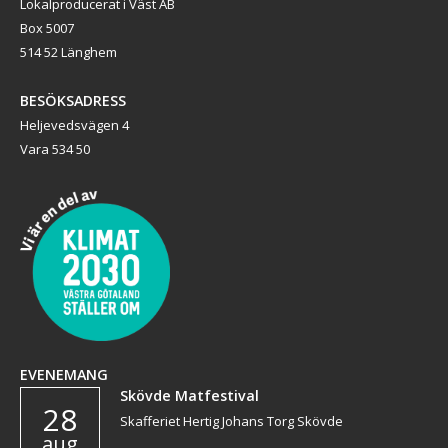
Lokalproducerat i Väst AB
Box 5007
514 52 Länghem
BESÖKSADRESS
Heljevedsvägen 4
Vara 534 50
EVENEMANG
Skövde Matfestival
28
Skafferiet Hertig Johans Torg Skövde
aug