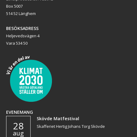
Box 5007
514 52 Länghem
BESÖKSADRESS
Heljevedsvägen 4
Vara 534 50
EVENEMANG
Skövde Matfestival
28
Skafferiet Hertig Johans Torg Skövde
aug