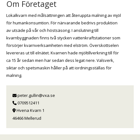
Om Företaget
Lokalkvarn med målsättningen att återuppta malning av mjöl
för humankonsumtion. För närvarande bedrivs produktion
av utsäde på vår och höstsäsong. I anslutning till
kvarnbyggnaden finns två stycken vattenkraftstationer som
försörjer kvarnverksamheten med elström. Överskottselen
levereras ut till elnätet. Kvarnen hade mjöltillverkning till för
ca 15 år sedan men har sedan dess legat nere. Valsverk,
siktar och spetsmaskin håller på att iordningsställas för
malning.
peter.gullin@vxa.se
0709512411
Hvena Kvarn 1
46466 Mellerud