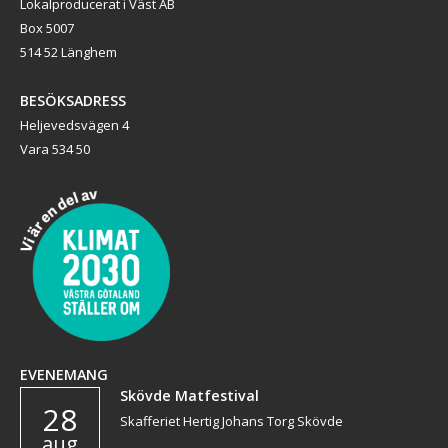
Lokalproducerat i Väst AB
Box 5007
514 52 Länghem
BESÖKSADRESS
Heljevedsvägen 4
Vara 534 50
EVENEMANG
Skövde Matfestival
28
Skafferiet Hertig Johans Torg Skövde
aug