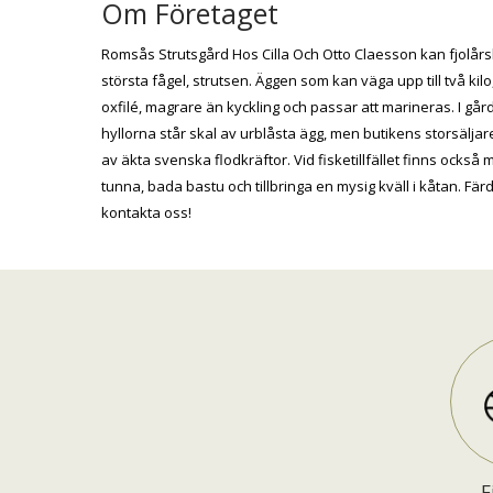
Om Företaget
Romsås Strutsgård Hos Cilla Och Otto Claesson kan fjolårs
största fågel, strutsen. Äggen som kan väga upp till två k
oxfilé, magrare än kyckling och passar att marineras. I gårdsb
hyllorna står skal av urblåsta ägg, men butikens storsäl
av äkta svenska flodkräftor. Vid fisketillfället finns också
tunna, bada bastu och tillbringa en mysig kväll i kåtan. Färd
kontakta oss!
F