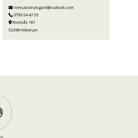
romsasstrutsgard@outlook.com
0793-54 47 20
Romsås 161
52398 Hökerum
ch