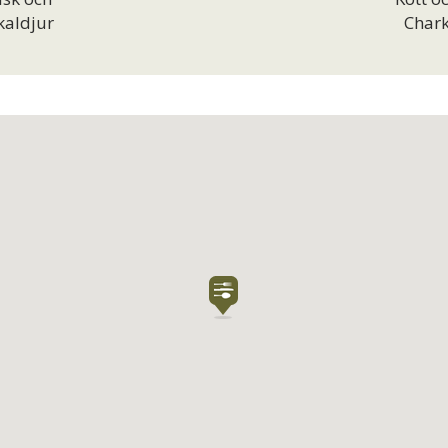
kaldjur
Char