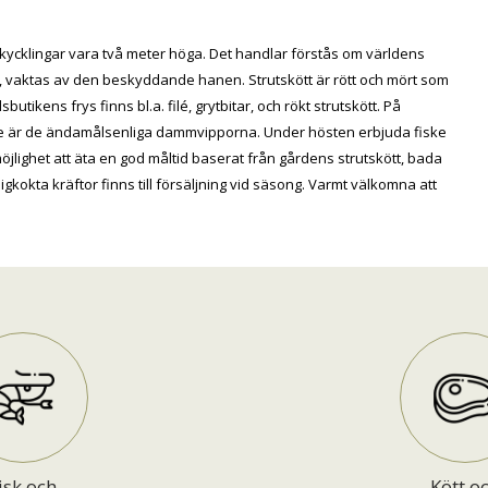
kycklingar vara två meter höga. Det handlar förstås om världens
ilo, vaktas av den beskyddande hanen. Strutskött är rött och mört som
utikens frys finns bl.a. filé, grytbitar, och rökt strutskött. På
jare är de ändamålsenliga dammvipporna. Under hösten erbjuda fiske
 möjlighet att äta en god måltid baserat från gårdens strutskött, bada
igkokta kräftor finns till försäljning vid säsong. Varmt välkomna att
isk och
Kött o