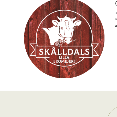
3
m
u