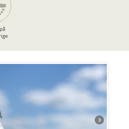
på
rige