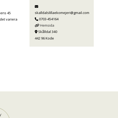
skalldalslillaekomejeri@gmail.com
dens 45
0703-454164
udet variera
Hemsida
Skålldal 340
442 96 Kode