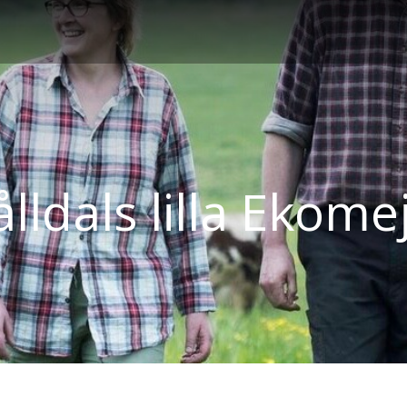
lldals lilla Ekome