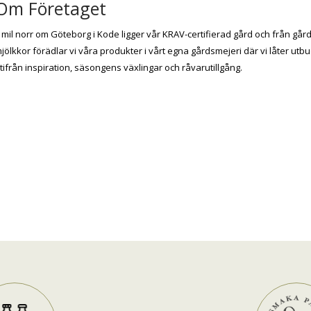
Om Företaget
 mil norr om Göteborg i Kode ligger vår KRAV-certifierad gård och från går
jölkkor förädlar vi våra produkter i vårt egna gårdsmejeri där vi låter utb
tifrån inspiration, säsongens växlingar och råvarutillgång.