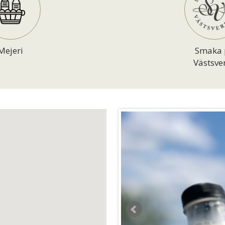
Mejeri
Smaka 
Västsve