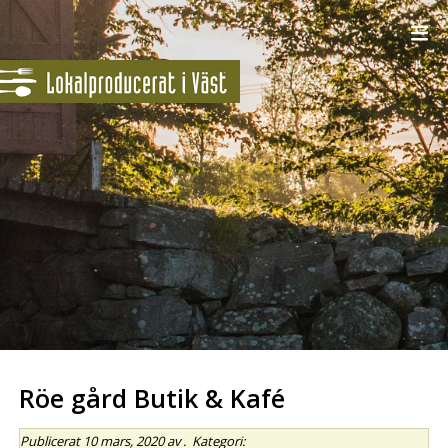
Röe gård Butik & Kafé
Publicerat
10 mars, 2020
av
.
Kategori: