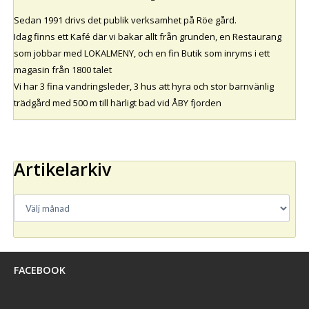
Sedan 1991 drivs det publik verksamhet på Röe gård.
Idag finns ett Kafé där vi bakar allt från grunden, en Restaurang
som jobbar med LOKALMENY, och en fin Butik som inryms i ett
magasin från 1800 talet
Vi har 3 fina vandringsleder, 3 hus att hyra och stor barnvänlig
trädgård med 500 m till härligt bad vid ÅBY fjorden
Artikelarkiv
FACEBOOK