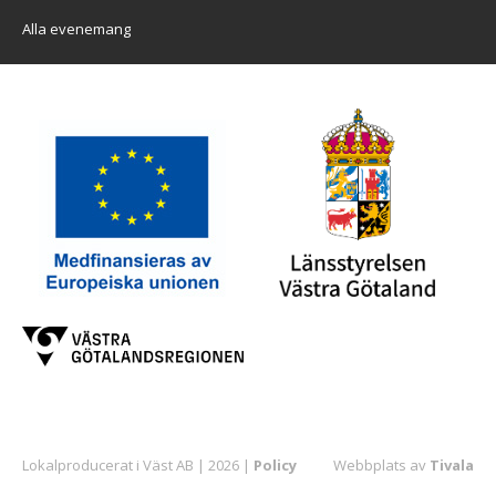
Alla evenemang
Lokalproducerat i Väst AB | 2026 |
Policy
Webbplats av
Tivala