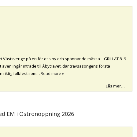
det Västsverige på en för oss ny och spännande mässa – GRILLAT 8–9
 även ingår inträde till Åbytravet, där travsäsongens första
en riktig folkfest som…
Read more »
Läs mer...
d EM i Ostronöppning 2026